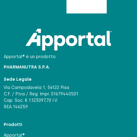
Apportal® è un prodotto
PHARMANUTRA S.P.A.
Sede Legale
Via Campodavela 1, 56122 Pisa
C.F. / P.Iva / Reg. Impr. 01679440501
Cap. Soc. € 1.123.097,70 I.V.
REA 146259
Prodotti
Apportal®