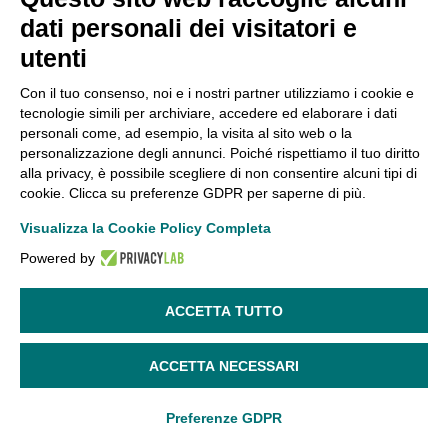
Cap. Soc. € 1.123.097,70 I.V.
dati personali dei visitatori e
REA 146259
utenti
Prodotti
Con il tuo consenso, noi e i nostri partner utilizziamo i cookie e
tecnologie simili per archiviare, accedere ed elaborare i dati
Apportal®
personali come, ad esempio, la visita al sito web o la
Apportal® Vital
personalizzazione degli annunci. Poiché rispettiamo il tuo diritto
alla privacy, è possibile scegliere di non consentire alcuni tipi di
Apportal® Boost
cookie. Clicca su preferenze GDPR per saperne di più.
Scopri
Visualizza la Cookie Policy Completa
Powered by
Tecnologia
Blog
ACCETTA TUTTO
Contatti
ACCETTA NECESSARI
Telefono
+39 050 7846500
Preferenze GDPR