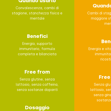
Quando usarlo
Quando
Convalescenza, cambi di
stagione, stanchezza fisica e
Cambi di stagi
mentale
maggiore st
men
Benefici
Ben
Energia, supporto
immunitario, formula
Energia e vit
completa e bilanciata
immunitar
ricost
Free from
Free
Senza glutine, senza
lattosio, senza caffeina,
Senza glu
senza sostanze dopanti
lattosio, se
senza gin
sostanz
Dosaggio