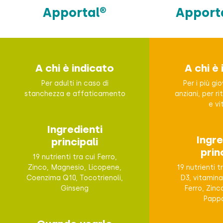
Apportal®
Apporta
A chi è indicato
A chi è
Per adulti in caso di
Per i più gio
stanchezza e affaticamento
anziani, per r
e vi
Ingredienti
Ingre
principali
prin
19 nutrienti tra cui Ferro,
Zinco, Magnesio, Licopene,
19 nutrienti t
Coenzima Q10, Tocotrienoli,
D3, vitamina
Ginseng
Ferro, Zinc
Pappa