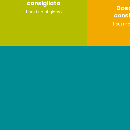
consigliato
Dos
1 bustina al giorno
consi
1 bustina