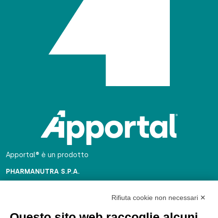
Apportal® è un prodotto
PHARMANUTRA S.P.A.
Sede Legale
Rifiuta cookie non necessari ✕
Via Campodavela 1, 56122 Pisa
C.F. / P.Iva / Reg. Impr. 01679440501
Questo sito web raccoglie alcuni