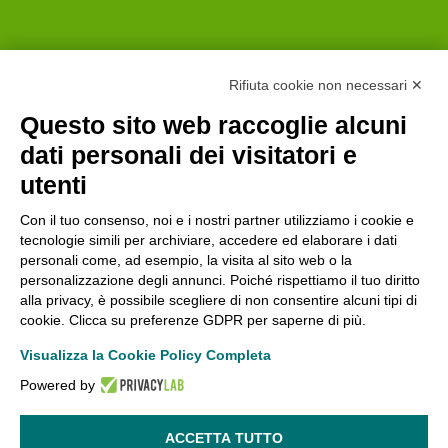
Rifiuta cookie non necessari ✕
pappa reale
Questo sito web raccoglie alcuni
liofilizzata
dati personali dei visitatori e
utenti
Tecnologia
Con il tuo consenso, noi e i nostri partner utilizziamo i cookie e
®
Sucrosomiale
tecnologie simili per archiviare, accedere ed elaborare i dati
personali come, ad esempio, la visita al sito web o la
personalizzazione degli annunci. Poiché rispettiamo il tuo diritto
®
alla privacy, è possibile scegliere di non consentire alcuni tipi di
un’unica formulazione
cookie. Clicca su preferenze GDPR per saperne di più.
garantisce all’organismo alta
Visualizza la Cookie Policy Completa
tollerabilità
Powered by
ACCETTA TUTTO