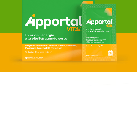
19 ingredienti
®